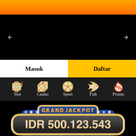
Masuk
Daftar
Slot
Casino
Sport
Fish
Promo